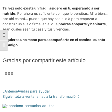
Tal vez solo exista un frágil asidero en ti, esperando a ser
nutrido
. Por ahora es suficiente con que lo percibas. Mira bien…
por ahí estará… puede que hoy sea el día para empezar a
construir un suelo firme, en el que
podrás apoyarte y habitarte
,
sean cuales sean tu casa y tus vivencias.
Alternar alto contraste
Si quieres una mano para acompañarte en el camino, cuenta
conmigo.
Alternar tamaño de letra
Gracias por compartir este artículo
Anterior
Ayudas para ayudar
Siguiente
Una ventana hacia la transformación