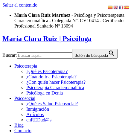
Saltar al contenido
María Clara Ruiz Martínez
- Psicóloga y Psicoterapeuta
Caracteroanalítica - Colegiada Nº: CV10414 - Certificado
Profesional Sanitario Nº 13094
María Clara Ruiz
| Psicóloga
Buscar:
Botón de búsqueda
Psicoterapia
¿Qué es Psicoterapia?
¿Cuándo ir a Psicoterapia?
¿Con quién hacer Psicoterapia?
Psicoterapia Caracteroanalítica
Psicóloga en Denia
Psicosocial
¿Qué es Salud Psicosocial?
Inmigración
Artículos
enREDad@s
Blog
Contacto