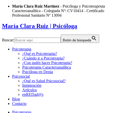
Saltar
María Clara Ruiz Martínez
- Psicóloga y Psicoterapeuta
al
Caracteroanalítica - Colegiada Nº: CV10414 - Certificado
contenido
Profesional Sanitario Nº 13094
María Clara Ruiz
| Psicóloga
Buscar:
Botón de búsqueda
Psicoterapia
¿Qué es Psicoterapia?
¿Cuándo ir a Psicoterapia?
¿Con quién hacer Psicoterapia?
Psicoterapia Caracteroanalítica
Psicóloga en Denia
Psicosocial
¿Qué es Salud Psicosocial?
Inmigración
Artículos
enREDad@s
Blog
Contacto
Psicoterapia