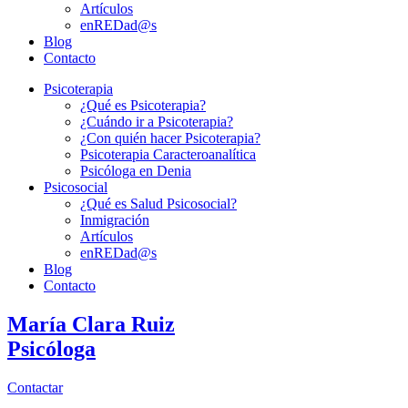
Artículos
enREDad@s
Blog
Contacto
Psicoterapia
¿Qué es Psicoterapia?
¿Cuándo ir a Psicoterapia?
¿Con quién hacer Psicoterapia?
Psicoterapia Caracteroanalítica
Psicóloga en Denia
Psicosocial
¿Qué es Salud Psicosocial?
Inmigración
Artículos
enREDad@s
Blog
Contacto
María Clara Ruiz
Psicóloga
Contactar