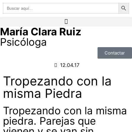
Botón de 
Buscar:
María Clara Ruiz
Psicóloga
Contactar
12.04.17
Tropezando con la
misma Piedra
Tropezando con la misma
piedra. Parejas que
vienen y se van sin