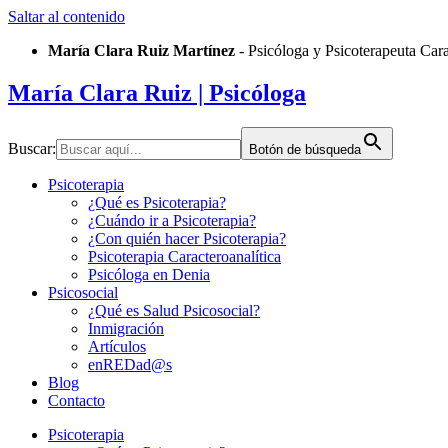
Saltar al contenido
María Clara Ruiz Martínez
- Psicóloga y Psicoterapeuta Car
María Clara Ruiz
| Psicóloga
Buscar:
Botón de búsqueda
Psicoterapia
¿Qué es Psicoterapia?
¿Cuándo ir a Psicoterapia?
¿Con quién hacer Psicoterapia?
Psicoterapia Caracteroanalítica
Psicóloga en Denia
Psicosocial
¿Qué es Salud Psicosocial?
Inmigración
Artículos
enREDad@s
Blog
Contacto
Psicoterapia