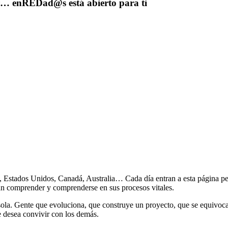
yor… enREDad@s está abierto para ti
 Estados Unidos, Canadá, Australia… Cada día entran a esta página pe
an comprender y comprenderse en sus procesos vitales.
o sola. Gente que evoluciona, que construye un proyecto, que se equivoca
e desea convivir con los demás.