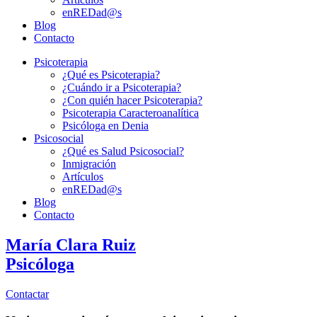
enREDad@s
Blog
Contacto
Psicoterapia
¿Qué es Psicoterapia?
¿Cuándo ir a Psicoterapia?
¿Con quién hacer Psicoterapia?
Psicoterapia Caracteroanalítica
Psicóloga en Denia
Psicosocial
¿Qué es Salud Psicosocial?
Inmigración
Artículos
enREDad@s
Blog
Contacto
María Clara Ruiz
Psicóloga
Contactar