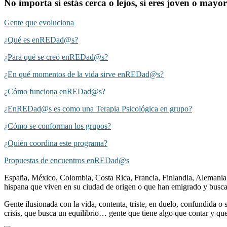
No importa si estás cerca o lejos, si eres joven o ma
Gente que evoluciona
¿Qué es enREDad@s?
¿Para qué se creó enREDad@s?
¿En qué momentos de la vida sirve enREDad@s?
¿Cómo funciona enREDad@s?
¿EnREDad@s es como una Terapia Psicológica en grupo?
¿Cómo se conforman los grupos?
¿Quién coordina este programa?
Propuestas de encuentros enREDad@s
España, México, Colombia, Costa Rica, Francia, Finlandia, Alemania,
hispana que viven en su ciudad de origen o que han emigrado y busc
Gente ilusionada con la vida, contenta, triste, en duelo, confundida 
crisis, que busca un equilibrio… gente que tiene algo que contar y qu