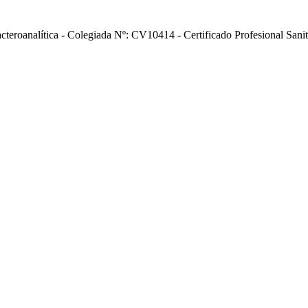
acteroanalítica - Colegiada Nº: CV10414 - Certificado Profesional Sani