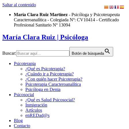
Saltar al contenido
María Clara Ruiz Martínez
- Psicóloga y Psicoterapeuta
Caracteroanalítica - Colegiada Nº: CV10414 - Certificado
Profesional Sanitario Nº 13094
María Clara Ruiz
| Psicóloga
Buscar:
Botón de búsqueda
Psicoterapia
¿Qué es Psicoterapia?
¿Cuándo ir a Psicoterapia?
¿Con quién hacer Psicoterapia?
Psicoterapia Caracteroanalítica
Psicóloga en Denia
Psicosocial
¿Qué es Salud Psicosocial?
Inmigración
Artículos
enREDad@s
Blog
Contacto