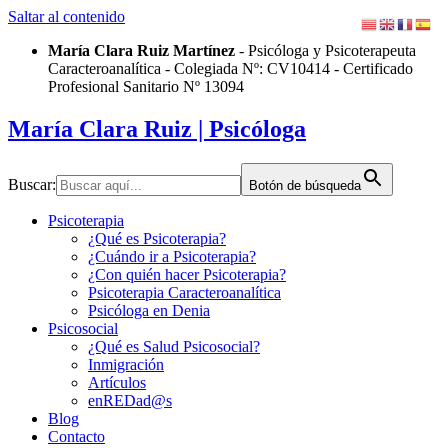
Saltar al contenido
María Clara Ruiz Martínez
- Psicóloga y Psicoterapeuta
Caracteroanalítica - Colegiada Nº: CV10414 - Certificado
Profesional Sanitario Nº 13094
María Clara Ruiz
| Psicóloga
Buscar:
Botón de búsqueda
Psicoterapia
¿Qué es Psicoterapia?
¿Cuándo ir a Psicoterapia?
¿Con quién hacer Psicoterapia?
Psicoterapia Caracteroanalítica
Psicóloga en Denia
Psicosocial
¿Qué es Salud Psicosocial?
Inmigración
Artículos
enREDad@s
Blog
Contacto