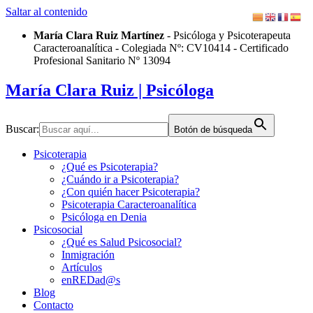
Saltar al contenido
María Clara Ruiz Martínez
- Psicóloga y Psicoterapeuta
Caracteroanalítica - Colegiada Nº: CV10414 - Certificado
Profesional Sanitario Nº 13094
María Clara Ruiz
| Psicóloga
Buscar:
Botón de búsqueda
Psicoterapia
¿Qué es Psicoterapia?
¿Cuándo ir a Psicoterapia?
¿Con quién hacer Psicoterapia?
Psicoterapia Caracteroanalítica
Psicóloga en Denia
Psicosocial
¿Qué es Salud Psicosocial?
Inmigración
Artículos
enREDad@s
Blog
Contacto