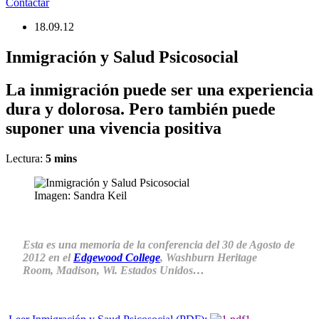
Contactar
18.09.12
Inmigración y Salud Psicosocial
La inmigración puede ser una experiencia
dura y dolorosa. Pero también puede
suponer una vivencia positiva
Lectura:
5
mins
Imagen: Sandra Keil
Esta es una memoria de la conferencia del 30 de Agosto de
2012 en el
Edgewood College
, Washburn Heritage
Room,
Madison, Wi. Estados Unidos
…