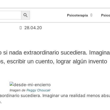
apeuta Caracteroanalítica - Colegiada Nº: CV10414 - Certificado Profesional Sanit
Botón de búsqueda
Psicoterapia
Psic
28.04.20
 si nada extraordinario sucediera. Imagin
s, escribir un cuento, lograr algún invento
Imagen de
Peggy Choucair
aordinario sucediera. Imaginar una realidad menos absu
.