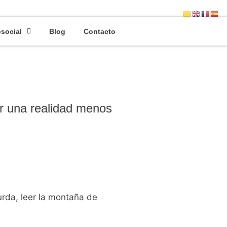
ario Nº 13094
osocial
Blog
Contacto
ar una realidad menos
rda, leer la montaña de