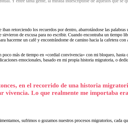
bitual. Y entre tanta gente, la mirada indescriptible de aquellos que se 
iban retorciendo los recuerdos por dentro, abarrotándose las palabras u
e sirvieron de excusa para no escribir. Cuando encontraba un tiempo li
para hacerme un café y encontrándome de camino hacia la cafetera con
n poco más de tiempo en «cordial convivencia» con mi bloqueo, hasta 
plicaciones emocionales, basado en mi propia historia migratoria, o dedi
nces, en el recorrido de una historia migratori
ar vivencia. Lo que realmente me importaba era 
rimentamos, sufrimos o gozamos nuestros procesos migratorios, cada qui