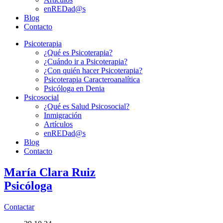
enREDad@s
Blog
Contacto
Psicoterapia
¿Qué es Psicoterapia?
¿Cuándo ir a Psicoterapia?
¿Con quién hacer Psicoterapia?
Psicoterapia Caracteroanalítica
Psicóloga en Denia
Psicosocial
¿Qué es Salud Psicosocial?
Inmigración
Artículos
enREDad@s
Blog
Contacto
María Clara Ruiz
Psicóloga
Contactar