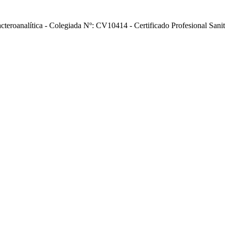
acteroanalítica - Colegiada Nº: CV10414 - Certificado Profesional Sani