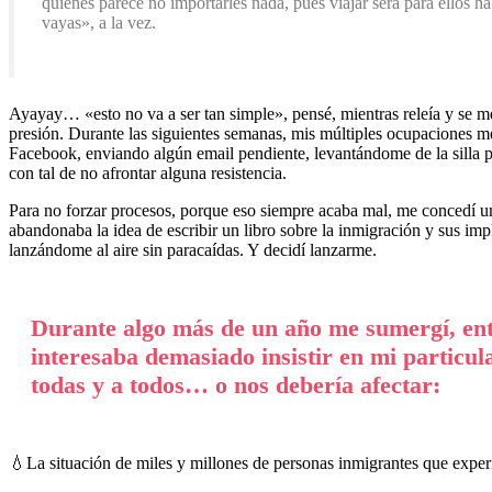
quienes parece no importarles nada, pues viajar será para ellos ha
vayas», a la vez.
Ayayay… «esto no va a ser tan simple», pensé, mientras releía y se me 
presión. Durante las siguientes semanas, mis múltiples ocupaciones m
Facebook, enviando algún email pendiente, levantándome de la silla 
con tal de no afrontar alguna resistencia.
Para no forzar procesos, porque eso siempre acaba mal, me concedí u
abandonaba la idea de escribir un libro sobre la inmigración y sus im
lanzándome al aire sin paracaídas. Y decidí lanzarme.
Durante algo más de un año me sumergí, ento
interesaba demasiado insistir en mi particul
todas y a todos… o nos debería afectar:
💧La situación de miles y millones de personas inmigrantes que expe