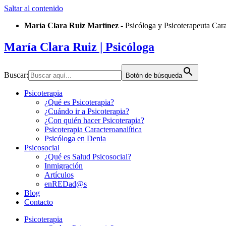
Saltar al contenido
María Clara Ruiz Martínez
- Psicóloga y Psicoterapeuta Car
María Clara Ruiz
| Psicóloga
Buscar:
Botón de búsqueda
Psicoterapia
¿Qué es Psicoterapia?
¿Cuándo ir a Psicoterapia?
¿Con quién hacer Psicoterapia?
Psicoterapia Caracteroanalítica
Psicóloga en Denia
Psicosocial
¿Qué es Salud Psicosocial?
Inmigración
Artículos
enREDad@s
Blog
Contacto
Psicoterapia