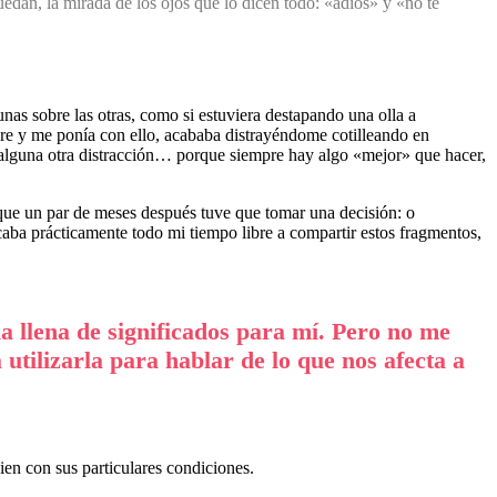
quedan, la mirada de los ojos que lo dicen todo: «adiós» y «no te
nas sobre las otras, como si estuviera destapando una olla a
bre y me ponía con ello, acababa distrayéndome cotilleando en
 alguna otra distracción… porque siempre hay algo «mejor» que hacer,
que un par de meses después tuve que tomar una decisión: o
caba prácticamente todo mi tiempo libre a compartir estos fragmentos,
a llena de significados para mí. Pero no me
utilizarla para hablar de lo que nos afecta a
en con sus particulares condiciones.