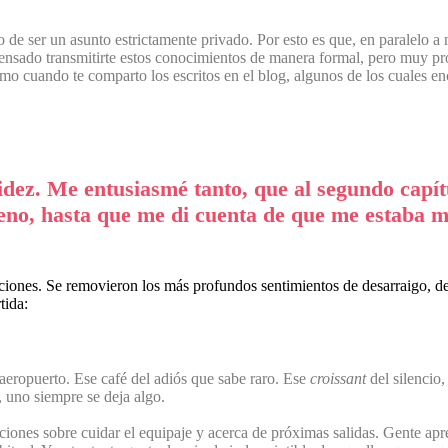
de ser un asunto estrictamente privado. Por esto es que, en paralelo a
nsado transmitirte estos conocimientos de manera formal, pero muy pron
mo cuando te comparto los escritos en el blog, algunos de los cuales enc
idez. Me entusiasmé tanto, que al segundo capí
freno, hasta que me di cuenta de que me estaba 
aciones. Se removieron los más profundos sentimientos de desarraigo, d
rtida:
eropuerto. Ese café del adiós que sabe raro. Ese
croissant
del silencio,
 uno siempre se deja algo.
iones sobre cuidar el equipaje y acerca de próximas salidas. Gente apre