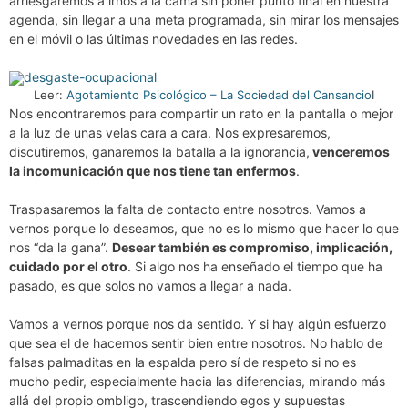
arriesgaremos a irnos a la cama sin poner punto final en nuestra
agenda, sin llegar a una meta programada, sin mirar los mensajes
en el móvil o las últimas novedades en las redes.
Leer:
Agotamiento Psicológico – La Sociedad del Cansancio
I
Nos encontraremos para compartir un rato en la pantalla o mejor
a la luz de unas velas cara a cara. Nos expresaremos,
discutiremos, ganaremos la batalla a la ignorancia,
venceremos
la incomunicación que nos tiene tan enfermos
.
Traspasaremos la falta de contacto entre nosotros. Vamos a
vernos porque lo deseamos, que no es lo mismo que hacer lo que
nos “da la gana”.
Desear también es compromiso, implicación,
cuidado por el otro
. Si algo nos ha enseñado el tiempo que ha
pasado, es que solos no vamos a llegar a nada.
Vamos a vernos porque nos da sentido. Y si hay algún esfuerzo
que sea el de hacernos sentir bien entre nosotros. No hablo de
falsas palmaditas en la espalda pero sí de respeto si no es
mucho pedir, especialmente hacia las diferencias, mirando más
allá del propio ombligo, trascendiendo egos y supuestas