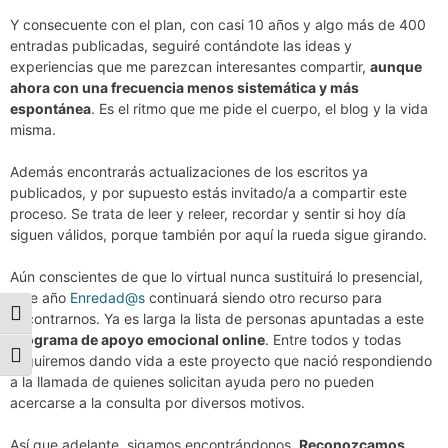
Y consecuente con el plan, con casi 10 años y algo más de 400
entradas publicadas, seguiré contándote las ideas y
experiencias que me parezcan interesantes compartir,
aunque
ahora con una frecuencia menos sistemática y más
espontánea
. Es el ritmo que me pide el cuerpo, el blog y la vida
misma.
Además encontrarás actualizaciones de los escritos ya
publicados, y por supuesto estás invitado/a a compartir este
proceso. Se trata de leer y releer, recordar y sentir si hoy día
siguen válidos, porque también por aquí la rueda sigue girando.
Aún conscientes de que lo virtual nunca sustituirá lo presencial,
este año
Enredad@s
continuará siendo otro recurso para
Alternar alto contraste
encontrarnos. Ya es larga la lista de personas apuntadas a este
programa de apoyo emocional online
. Entre todos y todas
Alternar tamaño de letra
seguiremos dando vida a este proyecto que nació respondiendo
a la llamada de quienes solicitan ayuda pero no pueden
acercarse a la consulta por diversos motivos.
Así que adelante, sigamos encontrándonos.
Reconozcamos