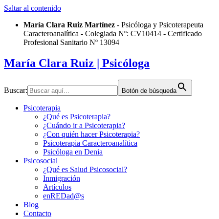
Saltar al contenido
María Clara Ruiz Martínez
- Psicóloga y Psicoterapeuta
Caracteroanalítica - Colegiada Nº: CV10414 - Certificado
Profesional Sanitario Nº 13094
María Clara Ruiz
| Psicóloga
Buscar:
Botón de búsqueda
Psicoterapia
¿Qué es Psicoterapia?
¿Cuándo ir a Psicoterapia?
¿Con quién hacer Psicoterapia?
Psicoterapia Caracteroanalítica
Psicóloga en Denia
Psicosocial
¿Qué es Salud Psicosocial?
Inmigración
Artículos
enREDad@s
Blog
Contacto