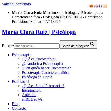
Saltar al contenido
María Clara Ruiz Martínez
- Psicóloga y Psicoterapeuta
Caracteroanalítica - Colegiada Nº: CV10414 - Certificado
Profesional Sanitario Nº 13094
María Clara Ruiz
| Psicóloga
Buscar:
Botón de búsqueda
Psicoterapia
¿Qué es Psicoterapia?
¿Cuándo ir a Psicoterapia?
¿Con quién hacer Psicoterapia?
Psicoterapia Caracteroanalítica
Psicóloga en Denia
Psicosocial
¿Qué es Salud Psicosocial?
Inmigración
Artículos
enREDad@s
Blog
Contacto