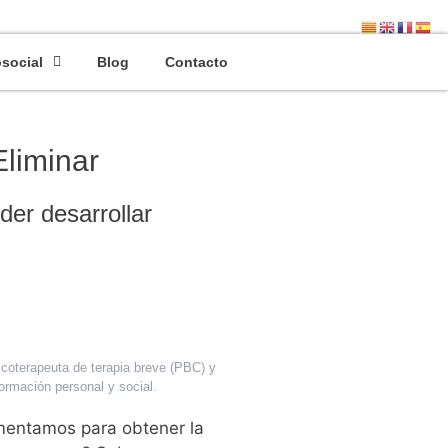
ario Nº 13094
osocial
Blog
Contacto
liminar
er desarrollar
sicoterapeuta de terapia breve (PBC) y
rmación personal y social.
mentamos para obtener la