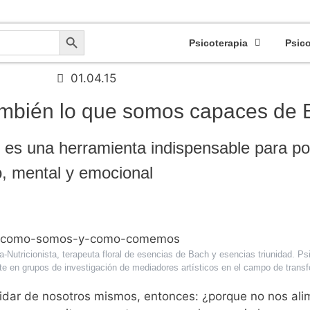
apeuta Caracteroanalítica - Colegiada Nº: CV10414 - Certificado Profesional Sanit
Botón de búsqueda
Psicoterapia
Psic
01.04.15
bién lo que somos capaces de E
es una herramienta indispensable para pod
o, mental y emocional
-Nutricionista, terapeuta floral de esencias de Bach y esencias triunidad. P
en grupos de investigación de mediadores artísticos en el campo de transfo
dar de nosotros mismos, entonces: ¿porque no nos ali