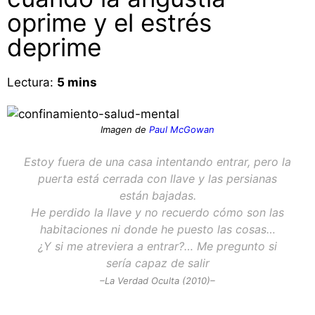
oprime y el estrés
deprime
Lectura:
5
mins
Imagen de
Paul McGowan
Estoy fuera de una casa intentando entrar, pero la
puerta está cerrada con llave y las persianas
están bajadas.
He perdido la llave y no recuerdo cómo son las
habitaciones ni donde he puesto las cosas…
¿Y si me atreviera a entrar?… Me pregunto si
sería capaz de salir
–
La Verdad Oculta (2010)
–