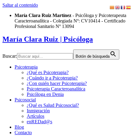
Saltar al contenido
María Clara Ruiz Martínez
- Psicóloga y Psicoterapeuta
Caracteroanalítica - Colegiada Nº: CV10414 - Certificado
Profesional Sanitario Nº 13094
María Clara Ruiz
| Psicóloga
Buscar:
Botón de búsqueda
Psicoterapia
¿Qué es Psicoterapia?
¿Cuándo ir a Psicoterapia?
¿Con quién hacer Psicoterapia?
Psicoterapia Caracteroanalítica
Psicóloga en Denia
Psicosocial
¿Qué es Salud Psicosocial?
Inmigración
Artículos
enREDad@s
Blog
Contacto