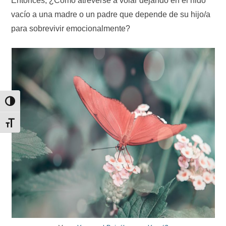
Entonces, ¿Cómo atreverse a volar dejando en el nido
vacío a una madre o un padre que depende de su hijo/a
para sobrevivir emocionalmente?
Alternar alto contraste
Alternar tamaño de letra