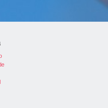
a
o
de
l