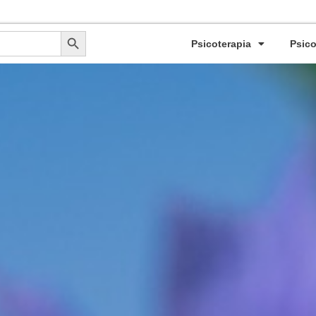
apeuta Caracteroanalítica - Colegiada Nº: CV10414 - Certificado Profesional Sanit
Botón de búsqueda
Psicoterapia
Psico