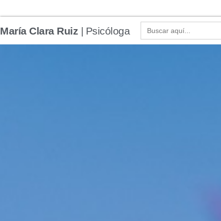
María Clara Ruiz Martínez
- Psicóloga y Psicoter
Buscar:
María Clara Ruiz
| Psicóloga