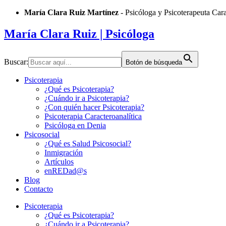
Saltar
María Clara Ruiz Martínez
- Psicóloga y Psicoterapeuta Car
al
contenido
María Clara Ruiz
| Psicóloga
Buscar:
Botón de búsqueda
Psicoterapia
¿Qué es Psicoterapia?
¿Cuándo ir a Psicoterapia?
¿Con quién hacer Psicoterapia?
Psicoterapia Caracteroanalítica
Psicóloga en Denia
Psicosocial
¿Qué es Salud Psicosocial?
Inmigración
Artículos
enREDad@s
Blog
Contacto
Psicoterapia
¿Qué es Psicoterapia?
¿Cuándo ir a Psicoterapia?