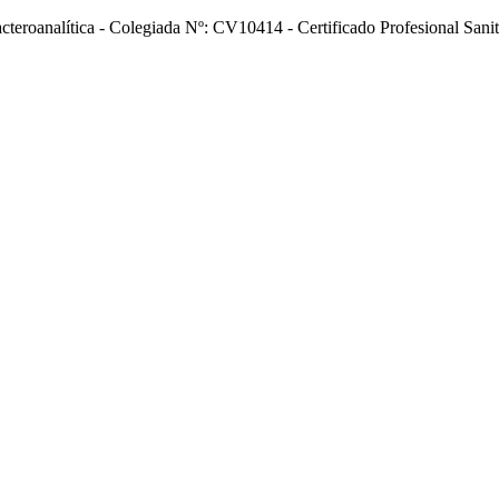
acteroanalítica - Colegiada Nº: CV10414 - Certificado Profesional Sani