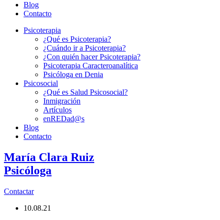
Blog
Contacto
Psicoterapia
¿Qué es Psicoterapia?
¿Cuándo ir a Psicoterapia?
¿Con quién hacer Psicoterapia?
Psicoterapia Caracteroanalítica
Psicóloga en Denia
Psicosocial
¿Qué es Salud Psicosocial?
Inmigración
Artículos
enREDad@s
Blog
Contacto
María Clara Ruiz
Psicóloga
Contactar
10.08.21